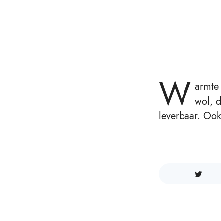
W
armte 
wol, d
leverbaar. Ook